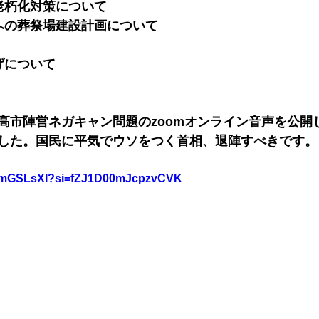
老朽化対策について
への葬祭場建設計画について
げについて
高市陣営ネガキャン問題のzoomオンライン音声を公開
した。国民に平気でウソをつく首相、退陣すべきです。
T_omGSLsXI?si=fZJ1D00mJcpzvCVK