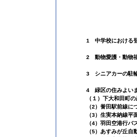
1　中学校における
2　動物愛護・動物
3　シニアカーの駐
4　緑区の住みよい
（１）下大和田町の
（2）誉田駅前線に
（3）生実本納線平
（4）羽田空港行バ
（5）あすみが丘自