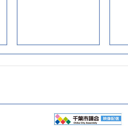
災害に強いまちづくりを！鎌
体育
取町と誉田一丁目夏祭りへ
を！
につ
ghts Reserved.