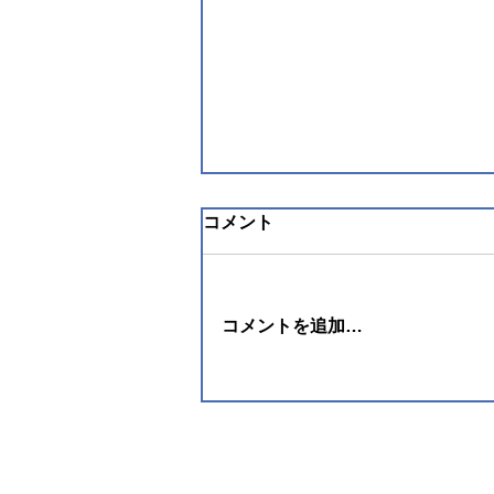
コメント
コメントを追加…
熊本地震救援募金訴えまし
た！
Copyright © 2026 Yohei Kabasawa All Ri