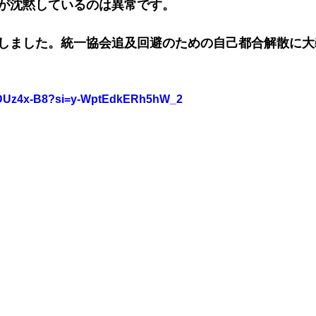
が沈黙しているのは異常です。
しました。統一協会追及回避のための自己都合解散に大
hMDUz4x-B8?si=y-WptEdkERh5hW_2