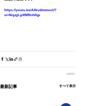
https://youtu.be/A3kvdImmvuU?
si=NrgqjLg4fMRnHAjp
すべて表示
最新記事