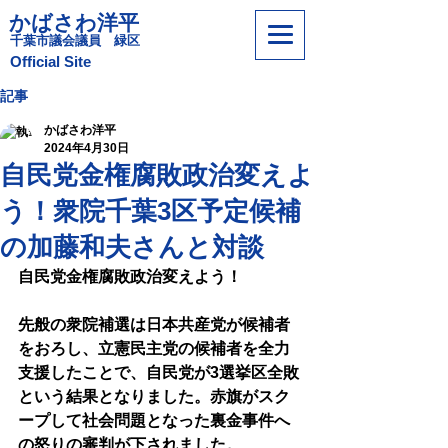
かばさわ洋平
​千葉市議会議員 緑区
​Official Site
記事
かばさわ洋平
2024年4月30日
自民党金権腐敗政治変えよ
う！衆院千葉3区予定候補
の加藤和夫さんと対談
自民党金権腐敗政治変えよう！
先般の衆院補選は日本共産党が候補者
をおろし、立憲民主党の候補者を全力
支援したことで、自民党が3選挙区全敗
という結果となりました。赤旗がスク
ープして社会問題となった裏金事件へ
の怒りの審判が下されました。