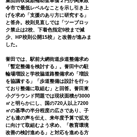
集団回収奨励補助金単価２円が関東政
令市で最低レベルなことを示し引き上
げを求め「支援のあり方に研究する」
と答弁。校則見直しでは「ツーブロッ
ク禁止は2校、下着色指定9校まで減
少、HP校則公開15校」と改善が進みま
した。
誉田では、駅前大網街道歩道整備求め
「暫定整備を検討する」。誉田中の駐
輪場増設と学校脇道路整備求め「増設
を協議する」「歩道整備は設計を行っ
ており整備に取組む」と回答。誉田東
小グラウンド問題では現状面積が3000
㎡と明らかにし、国の720人以上7200
㎡の基準の半分程度の広さであり、子
ども達の声を伝え、来年度予算で拡充
に向けて取組むよう求め、「教育環境
改善の検討進める」と対応を進める方