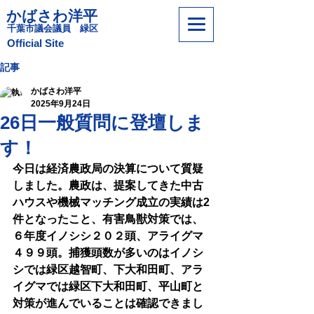
かばさわ洋平
​千葉市議会議員 緑区
​Official Site
記事
かばさわ洋平
2025年9月24日
26日一般質問に登壇しま
す！
今日は経済農政局の決算について質疑
しました。農政は、提案してきた中古
ハウスや機械マッチング成立の実績は2
件となったこと、有害鳥獣対策では、
６年度イノシシ２０２頭、アライグマ
４９９頭。捕獲頭数が多いのはイノシ
シでは緑区越智町、下大和田町、アラ
イグマでは緑区下大和田町、平山町と
対策が進んでいることは確認できまし