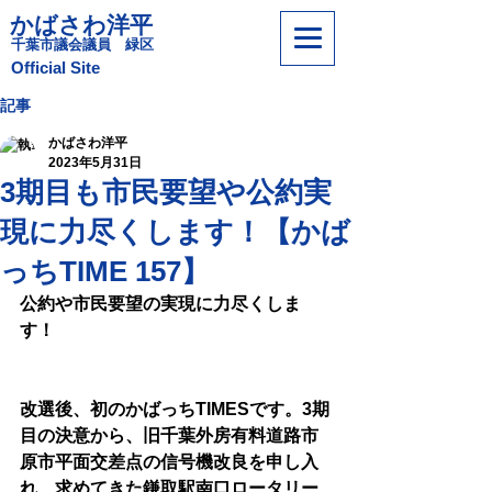
かばさわ洋平
​千葉市議会議員 緑区
​Official Site
記事
かばさわ洋平
2023年5月31日
3期目も市民要望や公約実
現に力尽くします！【かば
っちTIME 157】
公約や市民要望の実現に力尽くしま
す！
改選後、初のかばっちTIMESです。3期
目の決意から、旧千葉外房有料道路市
原市平面交差点の信号機改良を申し入
れ、求めてきた鎌取駅南口ロータリー