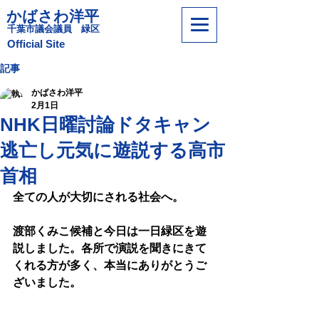
かばさわ洋平
​千葉市議会議員 緑区
​Official Site
記事
かばさわ洋平
2月1日
NHK日曜討論ドタキャン
逃亡し元気に遊説する高市
首相
全ての人が大切にされる社会へ。
渡部くみこ候補と今日は一日緑区を遊
説しました。各所で演説を聞きにきて
くれる方が多く、本当にありがとうご
ざいました。